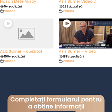
Hasan Mete Aksoy
Aziz Sumer Video 2
5
vizualizări
289
vizualizări
Videos
Videos
00:33
Aziz Sümer – obezitatii
Aziz Sümer – Video
150
vizualizări
188
vizualizări
Videos
Videos
Completați formularul pentru
a obține informații