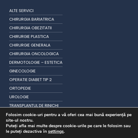
ALTE SERVICI
CHIRURGIA BARIATRICA
CHIRURGIA OBEZITATII
CHIRURGIE PLASTICA
CHIRURGIE GENERALA
CHIRURGIA ONCOLOGICA
DERMOTOLOGIE – ESTETICA
GINECOLOGIE
OPERATIE DIABET TIP 2
ORTOPEDIE
UROLOGIE
TRANSPLANTUL DE RINICHI
TRANSPLANT DE PAR
Folosim cookie-uri pentru a vă oferi cea mai bună experiență pe
site-ul nostru.
Puteți afla mai multe despre cookie-urile pe care le folosim sau
le puteți dezactiva în
settings
.