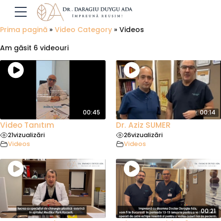
Prima pagină
»
Video Category
»
Videos
Am găsit 6 videouri
00:45
00:14
Video Tanıtım
Dr. Aziz SUMER
21
vizualizări
26
vizualizări
Videos
Videos
00:21