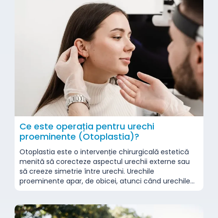
Ce este operația pentru urechi
proeminente (Otoplastia)?
Otoplastia este o intervenție chirurgicală estetică
menită să corecteze aspectul urechii externe sau
să creeze simetrie între urechi. Urechile
proeminente apar, de obicei, atunci când urechile
ies în mod genetic mai mult decât în mod normal
din lateralul capului sau când cartilajul urechii nu are
curbura suficientă. Deși această afecțiune nu