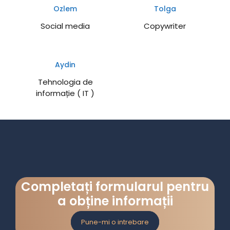
Ozlem
Tolga
Social media
Copywriter
Aydin
Tehnologia de
informație ( IT )
Completați formularul pentru
a obține informații
Pune-mi o intrebare