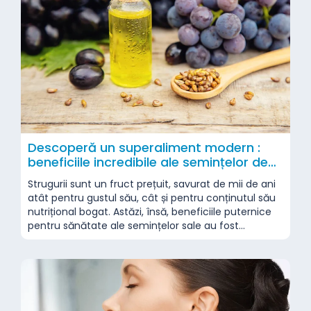
Descoperă un superaliment modern :
beneficiile incredibile ale semințelor de
struguri
Strugurii sunt un fruct prețuit, savurat de mii de ani
atât pentru gustul său, cât și pentru conținutul său
nutrițional bogat. Astăzi, însă, beneficiile puternice
pentru sănătate ale semințelor sale au fost
recunoscute pe scară largă, iar aceste semințe sunt
considerate la fel de valoroase ca fructul în sine.
Clasificate drept superaliment de mulți experți,...