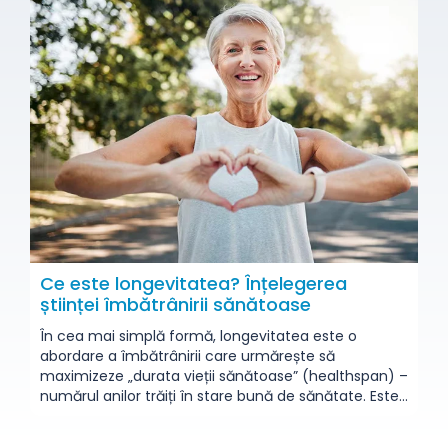
prezintă riscuri pentru sănătatea...
Ce este longevitatea? Înțelegerea
științei îmbătrânirii sănătoase
În cea mai simplă formă, longevitatea este o
abordare a îmbătrânirii care urmărește să
maximizeze „durata vieții sănătoase” (healthspan) –
numărul anilor trăiți în stare bună de sănătate. Este
un domeniu științific multidisciplinar, holistic și
personalizat. Dincolo de accentul pus de medicina