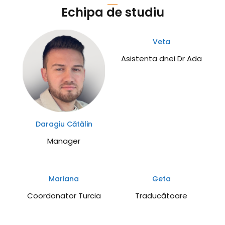
tradițională pe tratarea bolilor, această abordare
Echipa de studiu
analizează toate aspectele îmbătrânirii, inclusiv cele
mai...
Veta
Asistenta dnei Dr Ada
Daragiu Cătălin
Manager
Mariana
Geta
Coordonator Turcia
Traducătoare