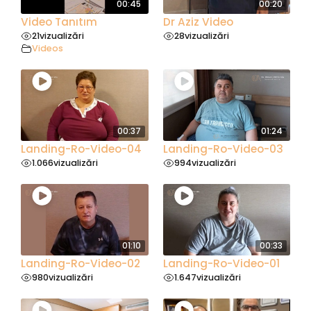
00:45
00:20
Video Tanıtım
Dr Aziz Video
21
vizualizări
28
vizualizări
Videos
00:37
01:24
Landing-Ro-Video-04
Landing-Ro-Video-03
1.066
vizualizări
994
vizualizări
01:10
00:33
Landing-Ro-Video-02
Landing-Ro-Video-01
980
vizualizări
1.647
vizualizări