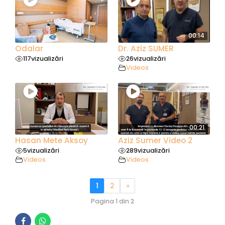
00:14
Odalar
Dr. Aziz SUMER
117
vizualizări
26
vizualizări
Videos
00:21
Hasan Mete Aksoy
Aziz Sumer Video 2
5
vizualizări
289
vizualizări
Videos
Videos
1
2
»
Pagina 1 din 2