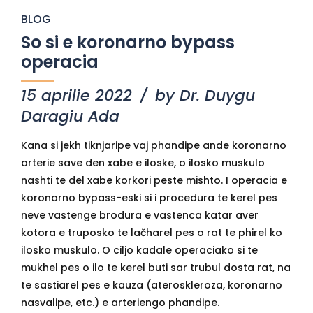
BLOG
So si e koronarno bypass
operacia
15 aprilie 2022
by Dr. Duygu
Daragiu Ada
Kana si jekh tiknjaripe vaj phandipe ande koronarno
arterie save den xabe e iloske, o ilosko muskulo
nashti te del xabe korkori peste mishto. I operacia e
koronarno bypass-eski si i procedura te kerel pes
neve vastenge brodura e vastenca katar aver
kotora e truposko te lačharel pes o rat te phirel ko
ilosko muskulo. O ciljo kadale operaciako si te
mukhel pes o ilo te kerel buti sar trubul dosta rat, na
te sastiarel pes e kauza (ateroskleroza, koronarno
nasvalipe, etc.) e arteriengo phandipe.