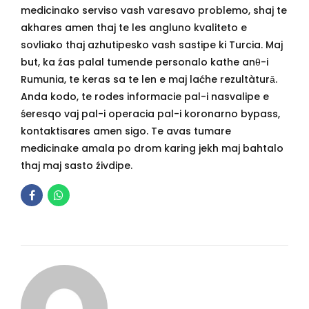
medicinako serviso vash varesavo problemo, shaj te
akhares amen thaj te les angluno kvaliteto e
sovliako thaj azhutipesko vash sastipe ki Turcia. Maj
but, ka źas palal tumende personalo kathe anθ-i
Rumunia, te keras sa te len e maj laćhe rezultàturǎ.
Anda kodo, te rodes informacie pal-i nasvalipe e
śeresqo vaj pal-i operacia pal-i koronarno bypass,
kontaktisares amen sigo. Te avas tumare
medicinake amala po drom karing jekh maj bahtalo
thaj maj sasto źivdipe.