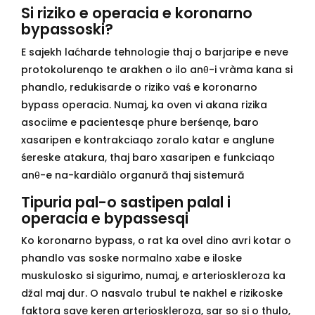
Si riziko e operacia e koronarno
bypassoski?
E sajekh laćharde tehnologie thaj o barjaripe e neve
protokolurenqo te arakhen o ilo anθ-i vràma kana si
phandlo, redukisarde o riziko vaś e koronarno
bypass operacia. Numaj, ka oven vi akana rizika
asociime e pacientesqe phure berśenqe, baro
xasaripen e kontrakciaqo zoralo katar e anglune
śereske atakura, thaj baro xasaripen e funkciaqo
anθ-e na-kardiàlo organură thaj sistemură
Tipuria pal-o sastipen palal i
operacia e bypassesqi
Ko koronarno bypass, o rat ka ovel dino avri kotar o
phandlo vas soske normalno xabe e iloske
muskulosko si sigurimo, numaj, e arterioskleroza ka
džal maj dur. O nasvalo trubul te nakhel e rizikoske
faktora save keren arterioskleroza, sar so si o thulo,