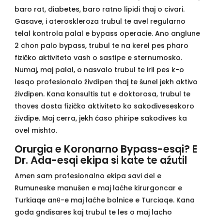
baro rat, diabetes, baro ratno lipidi thaj o civari.
Gasave, i ateroskleroza trubul te avel regularno
telal kontrola palal e bypass operacie. Ano anglune
2 chon palo bypass, trubul te na kerel pes pharo
fizičko aktiviteto vash o sastipe e sternumosko.
Numaj, maj palal, o nasvalo trubul te iril pes k-o
lesqo profesionalo źivdipen thaj te śunel jekh aktivo
źivdipen. Kana konsultis tut e doktorosa, trubul te
thoves dosta fizičko aktiviteto ko sakodiveseskoro
źivdipe. Maj cerra, jekh ćaso phiripe sakodives ka
ovel mishto.
Orurgia e Koronarno Bypass-esqi? E
Dr. Ada-esqi ekipa si kate te aźutil
Amen sam profesionalno ekipa savi del e
Rumuneske manušen e maj laćhe kirurgoncar e
Turkiaqe anθ-e maj laćhe bolnice e Turciaqe. Kana
goda gndisares kaj trubul te les o maj lacho