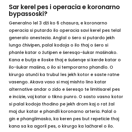
Sar kerel pes i operacia e koronarno
bypassoski?
Generalno lel 3 dži ko 6 chasura, e koronarno
operacia si putardo ilo operacia savi kerel pes telal
generalo anestezia. Anglal o śero si putardo jekh
lungo ćhivipen, palal kodoja o ilo thaj o śero si
phanle katar o źutipen e śeresqo-śukar maśinako.
Kana e butja e iloske thaj e śuśenqe si kerde katar o
ilo-śukar maśina, o ilo si temporarno phandlo. O
kirurgo atunči ka trubul les jekh kotor e saste ratne
vasengo. Akava vaso si maj mishto lino katar
alternative andar o zido e śeresqo te limitisarel pes
e incizie, vaj katar o tikno punro. O sasto vasno kotor
si palal kodoja thodino pe jekh drom kaj o rat źal
maj dur katar e phandli koronarno arteria. Palal o
gin e phanglimasko, ka keren pes but repeticie thaj
kana sa ka agoril pes, o kirurgo ka laćharel o ilo.