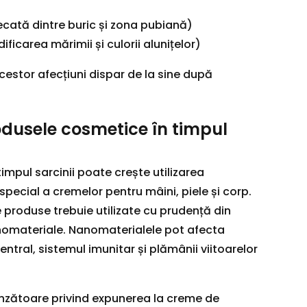
necată dintre buric și zona pubiană)
ficarea mărimii și culorii alunițelor)
acestor afecțiuni dispar de la sine după
dusele cosmetice în timpul
impul sarcinii poate crește utilizarea
pecial a cremelor pentru mâini, piele și corp.
produse trebuie utilizate cu prudență din
nomateriale. Nanomaterialele pot afecta
ntral, sistemul imunitar și plămânii viitoarelor
rinzătoare privind expunerea la creme de