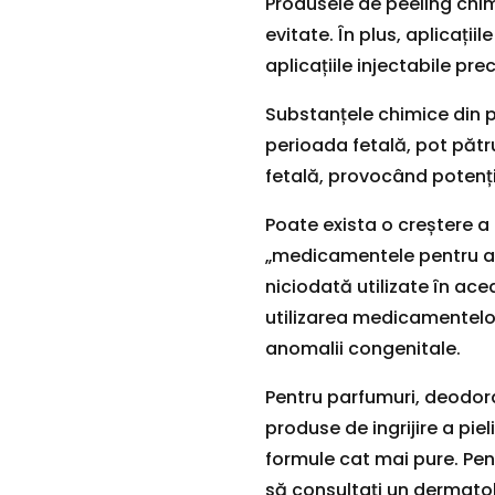
Produsele de peeling chim
evitate. În plus, aplicațiil
aplicațiile injectabile pre
Substanțele chimice din p
perioada fetală, pot pătru
fetală, provocând potenți
Poate exista o creștere a 
„medicamentele pentru acn
niciodată utilizate în ace
utilizarea medicamentelo
anomalii congenitale.
Pentru parfumuri, deodor
produse de ingrijire a pie
formule cat mai pure. Pent
să consultați un dermatolo