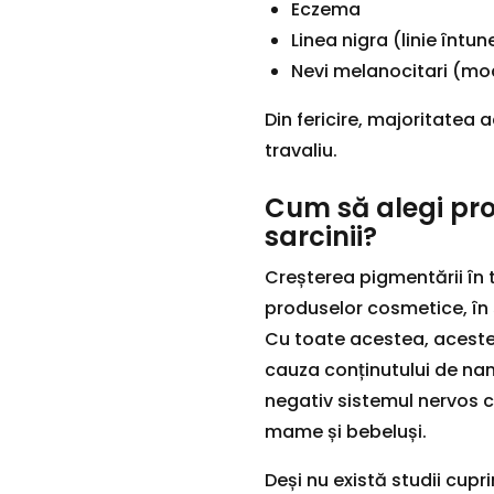
Eczema
Linea nigra (linie întu
Nevi melanocitari (modi
Din fericire, majoritatea 
travaliu.
Cum să alegi pro
sarcinii?
Creșterea pigmentării în t
produselor cosmetice, în s
Cu toate acestea, aceste 
cauza conținutului de na
negativ sistemul nervos ce
mame și bebeluși.
Deși nu există studii cup