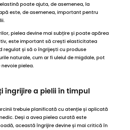
elastină poate ajuta, de asemenea, la
ă apă este, de asemenea, important pentru
i.
rilor, pielea devine mai subțire și poate apărea
v, este important să crești elasticitatea
od regulat și să o îngrijești cu produse
urile naturale, cum ar fi uleiul de migdale, pot
e nevoie pielea.
 îngrijire a pielii în timpul
sarcinii trebuie planificată cu atenție și aplicată
edic. Deși a avea pielea curată este
oadă, această îngrijire devine și mai critică în