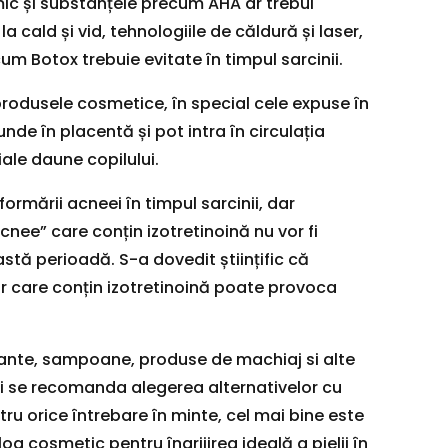
ic și substanțele precum AHA ar trebui
e la cald și vid, tehnologiile de căldură și laser,
cum Botox trebuie evitate în timpul sarcinii.
rodusele cosmetice, în special cele expuse în
nde în placentă și pot intra în circulația
ale daune copilului.
formării acneei în timpul sarcinii, dar
ee” care conțin izotretinoină nu vor fi
astă perioadă. S-a dovedit științific că
r care conțin izotretinoină poate provoca
ante, sampoane, produse de machiaj si alte
lii se recomanda alegerea alternativelor cu
ru orice întrebare în minte, cel mai bine este
g cosmetic pentru îngrijirea ideală a pielii în