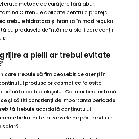
preferate metode de curățare fără abur,
tamina C trebuie aplicate pentru a proteja
lea trebuie hidratată și hrănită în mod regulat.
ată cu produsele de întărire a pielii care conțin
 K.
ijire a pielii ar trebui evitate
?
 care trebuie să fim deosebit de atenți în
e conținutul produselor cosmetice folosite
ct sănătatea bebelușului. Cel mai bine este să
ice și să fiți conștienți de importanța perioadei
sebită trebuie acordată conținutului
a creme hidratante la vopsele de păr, produse
 solară.