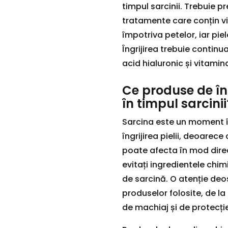
timpul sarcinii. Trebuie 
tratamente care conțin vi
împotriva petelor, iar pie
Îngrijirea trebuie continu
acid hialuronic și vitamina
Ce produse de îngr
în timpul sarcinii
Sarcina este un moment în
îngrijirea pielii, deoarec
poate afecta în mod dire
evitați ingredientele chim
de sarcină. O atenție deo
produselor folosite, de l
de machiaj și de protecție