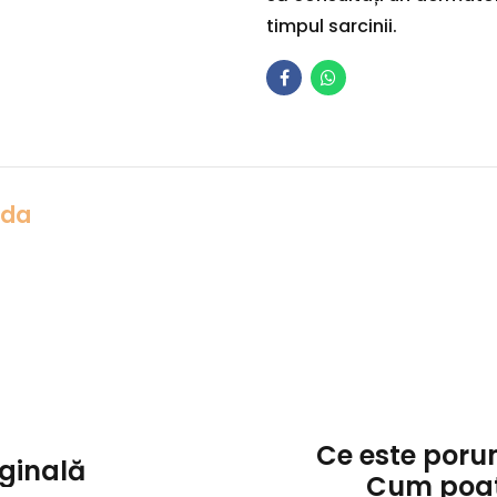
timpul sarcinii.
Ada
Ce este poru
aginală
Cum poat