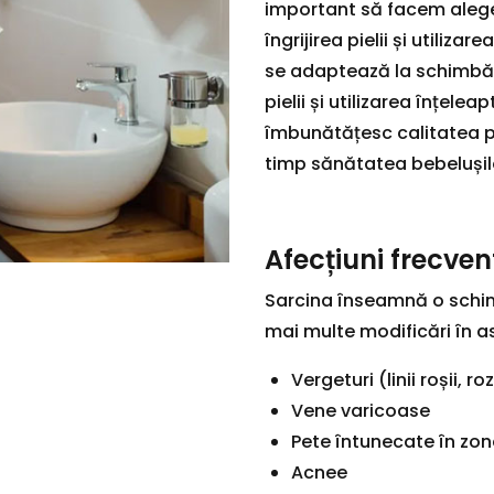
important să facem alege
îngrijirea pielii și utili
se adaptează la schimbăril
pielii și utilizarea înțele
îmbunătățesc calitatea pie
timp sănătatea bebelușilo
Afecțiuni frecvent
Sarcina înseamnă o schi
mai multe modificări în asp
Vergeturi (linii roșii, 
Vene varicoase
Pete întunecate în zonel
Acnee