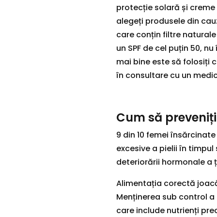
protecție solară și creme 
alegeți produsele din cau
care conțin filtre naturale 
un SPF de cel puțin 50, nu 
mai bine este să folosiți
în consultare cu un medic
Cum să preveniți 
9 din 10 femei însărcinate
excesive a pielii în timpul 
deteriorării hormonale a ț
Alimentația corectă joacă 
Menținerea sub control a 
care include nutrienți pre