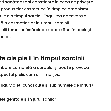
ri sănătoase și conștiente în ceea ce privește
zarea produselor cosmetice în timp ce organismul
e din timpul sarcinii. Îngrijirea adecvată a
aptă a cosmeticelor în timpul sarcinii
lii femeilor însărcinate, protejând în același
r lor.
e ale pielii în timpul sarcinii
mbare completă a corpului și poate provoca
ectul pielii, cum ar fi mai jos:
roz sau violet, cunoscute și sub numele de striuri)
e genitale și în jurul sânilor