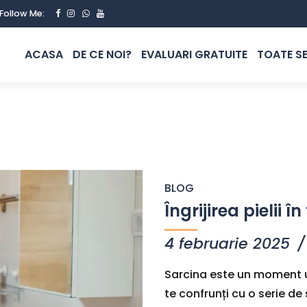
Follow Me:
ACASA
DE CE NOI?
EVALUARI GRATUITE
TOATE SE
BLOG
Îngrijirea pielii î
4 februarie 2025
Sarcina este un moment uni
te confrunți cu o serie de