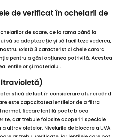
ie de verificat în ochelarii de
ochelarilor de soare, de la rama până la
bui să se adapteze ție și să faciliteze vederea,
nostru. Există 3 caracteristici cheie cărora
nție pentru a găsi opțiunea potrivită. Acestea
a lentilelor și materialul.
ultravioletă)
teristică de luat în considerare atunci când
e este capacitatea lentilelor de a filtra
d normal, fiecare lentilă poate bloca
ferite, dar trebuie folosite acoperiri speciale
 a ultravioletelor. Nivelurile de blocare a UVA
oare ar trebui verificate, iar lentilele care pot