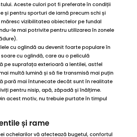
lui. Aceste culori pot fi preferate în condiții
 și pentru sporturi de iarnă precum schi și
 măresc vizibilitatea obiectelor pe fundal
ndu-le mai potrivite pentru utilizarea în zonele
pădure).
tilele cu oglindă au devenit foarte populare în
de soare cu oglindă, care au o peliculă
ă pe suprafața exterioară a lentilei, astfel
 mai multă lumină și să fie transmisă mai puțin
să pară mai întunecate decât sunt în realitate
riviți pentru nisip, apă, zăpadă și înălțime.
 Din acest motiv, nu trebuie purtate în timpul
entile și rame
amei ochelarilor vă afectează bugetul, confortul