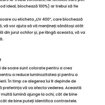
d ideal, blochează 100%) ar trebui să fie
 soare cu eticheta „UV 400”, care blochează
B, vă vor ajuta să vă mențineți sănătoși atât
ilă din jurul ochilor și, pe lângă aceasta, vă va
ă.
e
ri de soare sunt colorate pentru a crea
pentru a reduce luminozitatea și pentru a
rii. În timp ce alegerea lui R depinde de
 că preferința vă va afecta vederea. Această
multă lumină ajunge la ochi, cât de bine
 cât de bine puteți identifica contrastele.