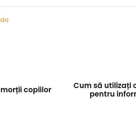
Ada
Cum să utilizați 
morții copiilor
pentru infor