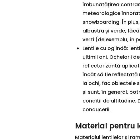
îmbunătățirea contrastu
meteorologice înnorate
snowboarding. În plus,
albastru și verde, făcâ
verzi (de exemplu, în 
Lentile cu oglindă: len
ultimii ani. Ochelarii 
reflectorizantă aplicat
încât să fie reflectată
la ochi, fac obiectele 
și sunt, în general, pot
conditii de altitudine.
conducerii.
Material pentru l
Materialul lentilelor și r