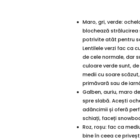
Maro, gri, verde: ochela
blochează strălucirea 
potrivite atât pentru so
Lentilele verzi fac ca c
de cele normale, dar su
culoare verde sunt, de
medii cu soare scăzut, 
primăvară sau de iarnă
Galben, auriu, maro de
spre slabă. Acești oche
adâncimii și oferă per
schiați, faceți snowboa
Roz, roșu: fac ca medi
bine în ceea ce priveșt