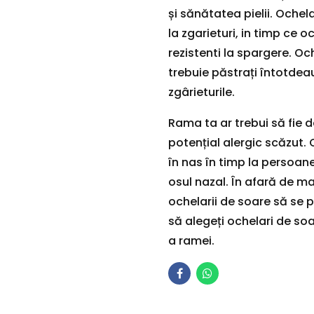
și sănătatea pielii. Ochela
la zgarieturi, in timp ce o
rezistenti la spargere. Oc
trebuie păstrați întotdea
zgârieturile.
Rama ta ar trebui să fie d
potențial alergic scăzut. 
în nas în timp la persoan
osul nazal. În afară de ma
ochelarii de soare să se p
să alegeți ochelari de s
a ramei.