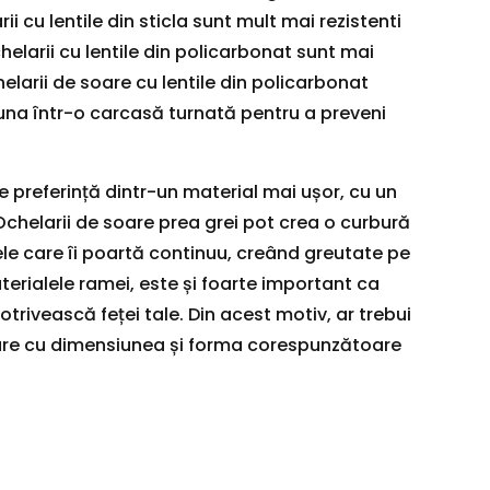
rii cu lentile din sticla sunt mult mai rezistenti
chelarii cu lentile din policarbonat sunt mai
helarii de soare cu lentile din policarbonat
una într-o carcasă turnată pentru a preveni
e preferință dintr-un material mai ușor, cu un
Ochelarii de soare prea grei pot crea o curbură
ele care îi poartă continuu, creând greutate pe
terialele ramei, este și foarte important ca
otrivească feței tale. Din acest motiv, ar trebui
oare cu dimensiunea și forma corespunzătoare