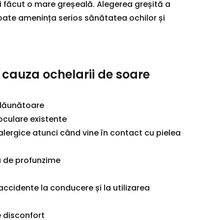
ai făcut o mare greșeală. Alegerea greșită a
oate amenința serios sănătatea ochilor și
cauza ochelarii de soare
e dăunătoare
oculare existente
alergice atunci când vine în contact cu pielea
a de profunzime
accidente la conducere și la utilizarea
 disconfort