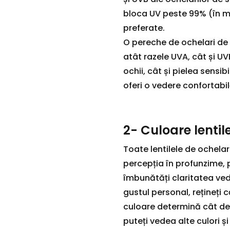
bloca UV peste 99% (în mo
preferate.
O pereche de ochelari de
atât razele UVA, cât și UV
ochii, cât și pielea sensib
oferi o vedere confortabil
2- Culoare lentil
Toate lentilele de ochela
percepția în profunzime, 
îmbunătăți claritatea vede
gustul personal, rețineți
culoare determină cât de 
puteți vedea alte culori și