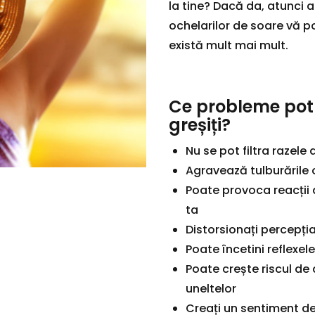
la tine? Dacă da, atunci 
ochelarilor de soare vă p
există mult mai mult.
Ce probleme pot 
greșiți?
Nu se pot filtra razel
Agravează tulburările 
Poate provoca reacții 
ta
Distorsionați percepți
Poate încetini reflexele
Poate crește riscul de 
uneltelor
Creați un sentiment de