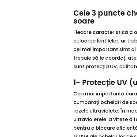
Cele 3 puncte che
soare
Fiecare caracteristică a 
culoarea lentilelor, ar tre
cel mai important simț al 
trebuie să le acordați ate
sunt protecția UV, calitate
1- Protecție UV (
Cea mai importantă carac
cumpărați ochelari de soar
razele ultraviolete. În mo
ultravioletele la viteze di
pentru o blocare eficientă
și UVB ale ochelarilor de s