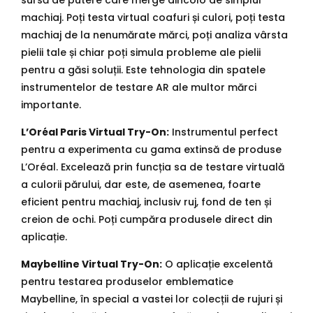
sursă de putere care merge dincolo de simplul
machiaj. Poți testa virtual coafuri și culori, poți testa
machiaj de la nenumărate mărci, poți analiza vârsta
pielii tale și chiar poți simula probleme ale pielii
pentru a găsi soluții. Este tehnologia din spatele
instrumentelor de testare AR ale multor mărci
importante.
L’Oréal Paris Virtual Try-On:
Instrumentul perfect
pentru a experimenta cu gama extinsă de produse
L’Oréal. Excelează prin funcția sa de testare virtuală
a culorii părului, dar este, de asemenea, foarte
eficient pentru machiaj, inclusiv ruj, fond de ten și
creion de ochi. Poți cumpăra produsele direct din
aplicație.
Maybelline Virtual Try-On:
O aplicație excelentă
pentru testarea produselor emblematice
Maybelline, în special a vastei lor colecții de rujuri și