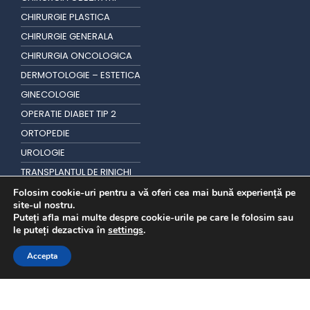
CHIRURGIE PLASTICA
CHIRURGIE GENERALA
CHIRURGIA ONCOLOGICA
DERMOTOLOGIE – ESTETICA
GINECOLOGIE
OPERATIE DIABET TIP 2
ORTOPEDIE
UROLOGIE
TRANSPLANTUL DE RINICHI
TRANSPLANT DE PAR
Folosim cookie-uri pentru a vă oferi cea mai bună experiență pe
site-ul nostru.
Puteți afla mai multe despre cookie-urile pe care le folosim sau
le puteți dezactiva în
settings
.
Accepta