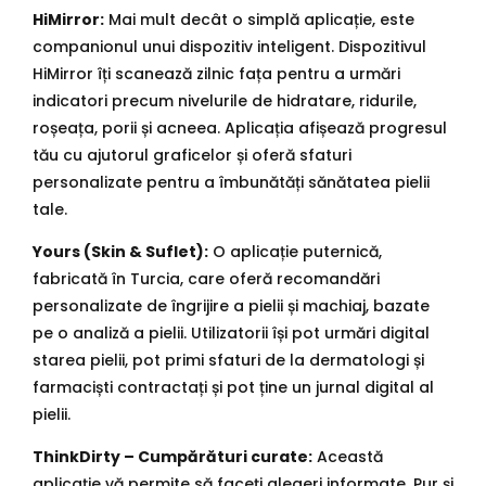
HiMirror:
Mai mult decât o simplă aplicație, este
companionul unui dispozitiv inteligent. Dispozitivul
HiMirror îți scanează zilnic fața pentru a urmări
indicatori precum nivelurile de hidratare, ridurile,
roșeața, porii și acneea. Aplicația afișează progresul
tău cu ajutorul graficelor și oferă sfaturi
personalizate pentru a îmbunătăți sănătatea pielii
tale.
Yours (Skin & Suflet):
O aplicație puternică,
fabricată în Turcia, care oferă recomandări
personalizate de îngrijire a pielii și machiaj, bazate
pe o analiză a pielii. Utilizatorii își pot urmări digital
starea pielii, pot primi sfaturi de la dermatologi și
farmaciști contractați și pot ține un jurnal digital al
pielii.
ThinkDirty – Cumpărături curate:
Această
aplicație vă permite să faceți alegeri informate. Pur și