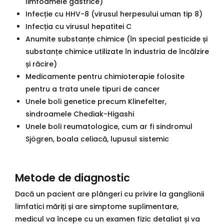
limfoamele gastrice)
Infecție cu HHV-8 (virusul herpesului uman tip 8)
Infecția cu virusul hepatitei C
Anumite substanțe chimice (în special pesticide și
substanțe chimice utilizate în industria de încălzire
și răcire)
Medicamente pentru chimioterapie folosite
pentru a trata unele tipuri de cancer
Unele boli genetice precum Klinefelter,
sindroamele Chediak-Higashi
Unele boli reumatologice, cum ar fi sindromul
Sjögren, boala celiacă, lupusul sistemic
Metode de diagnostic
Dacă un pacient are plângeri cu privire la ganglionii
limfatici măriți și are simptome suplimentare,
medicul va începe cu un examen fizic detaliat și va