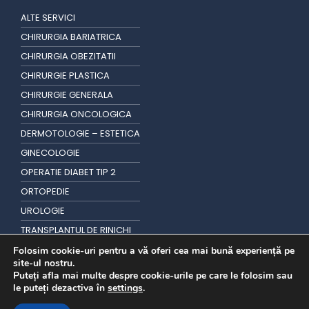
ALTE SERVICI
CHIRURGIA BARIATRICA
CHIRURGIA OBEZITATII
CHIRURGIE PLASTICA
CHIRURGIE GENERALA
CHIRURGIA ONCOLOGICA
DERMOTOLOGIE – ESTETICA
GINECOLOGIE
OPERATIE DIABET TIP 2
ORTOPEDIE
UROLOGIE
TRANSPLANTUL DE RINICHI
TRANSPLANT DE PAR
Folosim cookie-uri pentru a vă oferi cea mai bună experiență pe
site-ul nostru.
Puteți afla mai multe despre cookie-urile pe care le folosim sau
le puteți dezactiva în
settings
.