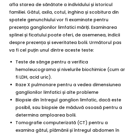
afla starea de sănătate a individului și istoricul
familiei. Gâtul, axila, cotul, inghina și scobitura din
spatele genunchiului vor fi examinate pentru
prezența ganglionilor limfatici măriți. Examinarea
splinei și ficatului poate oferi, de asemenea, indicii
despre prezența și severitatea bolii. Următorul pas
va fi cel puțin unul dintre aceste teste:
Teste de sânge pentru a verifica
hemoleucograma și nivelurile biochimice (cum ar
fi LDH, acid uric).
Raze X pulmonare pentru a vedea dimensiunea
ganglionilor limfatici și alte probleme
Biopsie din întregul ganglion limfatic, dacă este
posibil, sau biopsie de măduvă osoasă pentru a
determina amploarea bolii.
Tomografie computerizată (CT) pentru a
examina gâtul, plămânii și întregul abdomen în