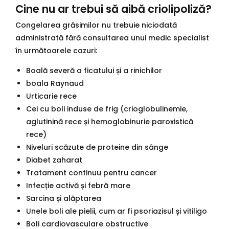
Cine nu ar trebui să aibă criolipoliză?
Congelarea grăsimilor nu trebuie niciodată
administrată fără consultarea unui medic specialist
în următoarele cazuri:
Boală severă a ficatului și a rinichilor
boala Raynaud
Urticarie rece
Cei cu boli induse de frig (crioglobulinemie,
aglutinină rece și hemoglobinurie paroxistică
rece)
Niveluri scăzute de proteine ​​din sânge
Diabet zaharat
Tratament continuu pentru cancer
Infecție activă și febră mare
Sarcina și alăptarea
Unele boli ale pielii, cum ar fi psoriazisul și vitiligo
Boli cardiovasculare obstructive