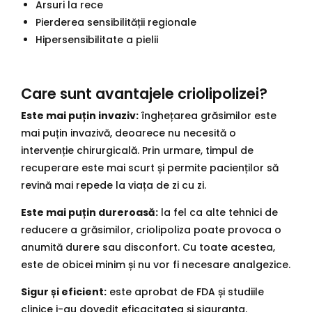
Arsuri la rece
Pierderea sensibilității regionale
Hipersensibilitate a pielii
Care sunt avantajele criolipolizei?
Este mai puțin invaziv:
înghețarea grăsimilor este
mai puțin invazivă, deoarece nu necesită o
intervenție chirurgicală. Prin urmare, timpul de
recuperare este mai scurt și permite pacienților să
revină mai repede la viața de zi cu zi.
Este mai puțin dureroasă:
la fel ca alte tehnici de
reducere a grăsimilor, criolipoliza poate provoca o
anumită durere sau disconfort. Cu toate acestea,
este de obicei minim și nu vor fi necesare analgezice.
Sigur și eficient:
este aprobat de FDA și studiile
clinice i-au dovedit eficacitatea și siguranța.