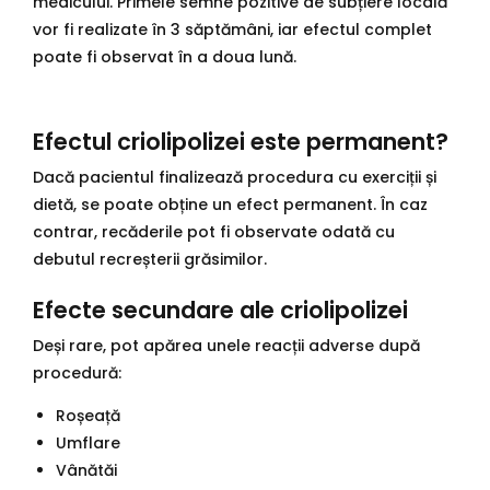
medicului. Primele semne pozitive de subțiere locală
vor fi realizate în 3 săptămâni, iar efectul complet
poate fi observat în a doua lună.
Efectul criolipolizei este permanent?
Dacă pacientul finalizează procedura cu exerciții și
dietă, se poate obține un efect permanent. În caz
contrar, recăderile pot fi observate odată cu
debutul recreșterii grăsimilor.
Efecte secundare ale criolipolizei
Deși rare, pot apărea unele reacții adverse după
procedură:
Roșeață
Umflare
Vânătăi