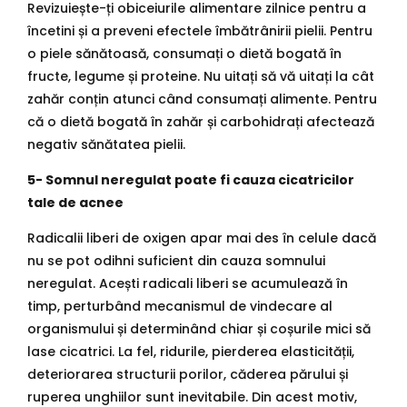
Revizuiește-ți obiceiurile alimentare zilnice pentru a
încetini și a preveni efectele îmbătrânirii pielii. Pentru
o piele sănătoasă, consumați o dietă bogată în
fructe, legume și proteine. Nu uitați să vă uitați la cât
zahăr conțin atunci când consumați alimente. Pentru
că o dietă bogată în zahăr și carbohidrați afectează
negativ sănătatea pielii.
5- Somnul neregulat poate fi cauza cicatricilor
tale de acnee
Radicalii liberi de oxigen apar mai des în celule dacă
nu se pot odihni suficient din cauza somnului
neregulat. Acești radicali liberi se acumulează în
timp, perturbând mecanismul de vindecare al
organismului și determinând chiar și coșurile mici să
lase cicatrici. La fel, ridurile, pierderea elasticității,
deteriorarea structurii porilor, căderea părului și
ruperea unghiilor sunt inevitabile. Din acest motiv,