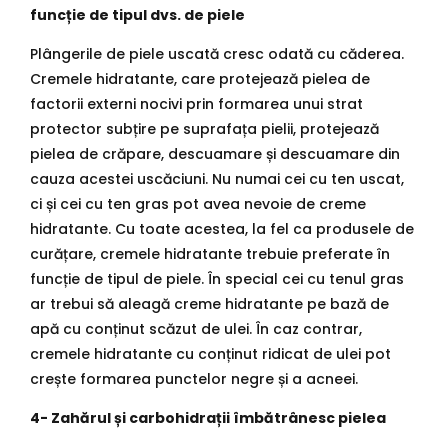
funcție de tipul dvs. de piele
Plângerile de piele uscată cresc odată cu căderea.
Cremele hidratante, care protejează pielea de
factorii externi nocivi prin formarea unui strat
protector subțire pe suprafața pielii, protejează
pielea de crăpare, descuamare și descuamare din
cauza acestei uscăciuni. Nu numai cei cu ten uscat,
ci și cei cu ten gras pot avea nevoie de creme
hidratante. Cu toate acestea, la fel ca produsele de
curățare, cremele hidratante trebuie preferate în
funcție de tipul de piele. În special cei cu tenul gras
ar trebui să aleagă creme hidratante pe bază de
apă cu conținut scăzut de ulei. În caz contrar,
cremele hidratante cu conținut ridicat de ulei pot
crește formarea punctelor negre și a acneei.
4- Zahărul și carbohidrații îmbătrânesc pielea