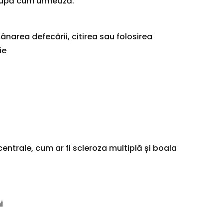
după cum urmează:
area defecării, citirea sau folosirea
ie
l
centrale, cum ar fi scleroza multiplă și boala
i