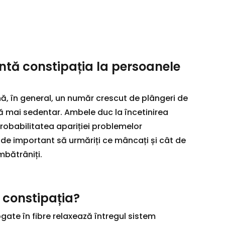
entă constipația la persoanele
, în general, un număr crescut de plângeri de
ță mai sedentar. Ambele duc la încetinirea
robabilitatea apariției problemelor
t de important să urmăriți ce mâncați și cât de
mbătrâniți.
 constipația?
ate în fibre relaxează întregul sistem