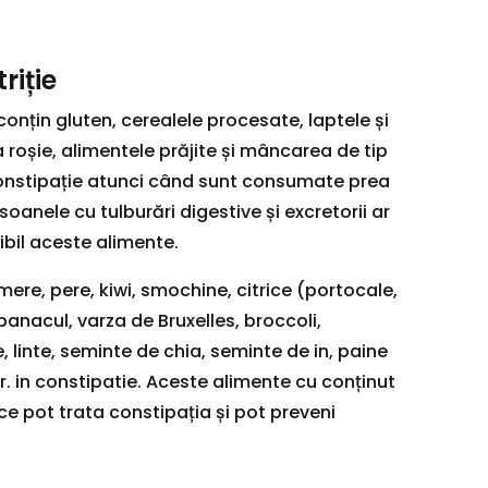
riție
conțin gluten, cerealele procesate, laptele și
 roșie, alimentele prăjite și mâncarea de tip
onstipație atunci când sunt consumate prea
soanele cu tulburări digestive și excretorii ar
ibil aceste alimente.
 mere, pere, kiwi, smochine, citrice (portocale,
anacul, varza de Bruxelles, broccoli,
 linte, seminte de chia, seminte de in, paine
r. in constipatie. Aceste alimente cu conținut
ice pot trata constipația și pot preveni