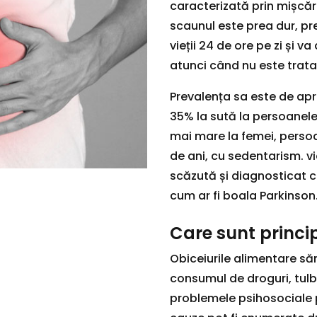
caracterizată prin mișcăr
scaunul este prea dur, pre
vieții 24 de ore pe zi și
atunci când nu este trata
Prevalența sa este de apro
35% la sută la persoanele
mai mare la femei, persoa
de ani, cu sedentarism. v
scăzută și diagnosticat c
cum ar fi boala Parkinson
Care sunt princip
Obiceiurile alimentare săr
consumul de droguri, tulb
problemele psihosociale p