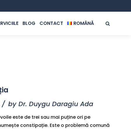
RVICIILE
BLOG
CONTACT
ROMÂNĂ
ROMÂNĂ
ENGLISH
ția
by Dr. Duygu Daragiu Ada
oile este de trei sau mai puține ori pe
umește constipație. Este o problemă comună