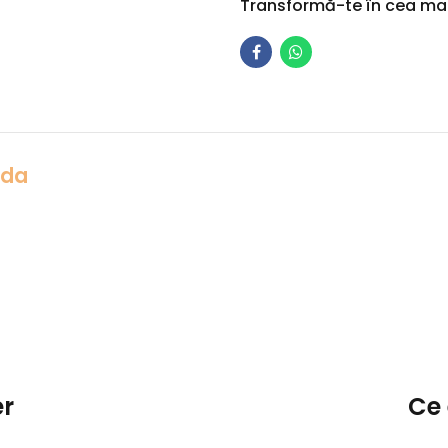
Transformă-te în cea mai 
Ada
er
Ce 