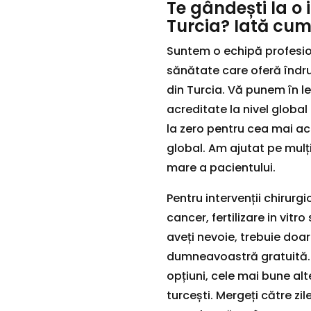
Te gândești la o 
Turcia? Iată cum
Suntem o echipă profesion
sănătate care oferă îndr
din Turcia. Vă punem în le
acreditate la nivel global
la zero pentru cea mai acc
global. Am ajutat pe mulți
mare a pacientului.
Pentru intervenții chirur
cancer, fertilizare in vitr
aveți nevoie, trebuie doar
dumneavoastră gratuită.
opțiuni, cele mai bune al
turcești. Mergeți către zil