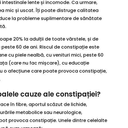
i intestinale lente și incomode. Ca urmare,
a mic și uscat. Îți poate distruge calitatea
 va duce la probleme suplimentare de sănătate
tă.
ape 20% la adulții de toate vârstele, și de
 peste 60 de ani. Riscul de constipație este
ne cu piele nealbă, cu venituri mici, peste 60
iața (care nu fac mișcare), cu educație
u o afecțiune care poate provoca constipație,
.
alele cauze ale constipației?
ace în fibre, aportul scăzut de lichide,
urările metabolice sau neurologice,
ot provoca constipație. Unele dintre celelalte