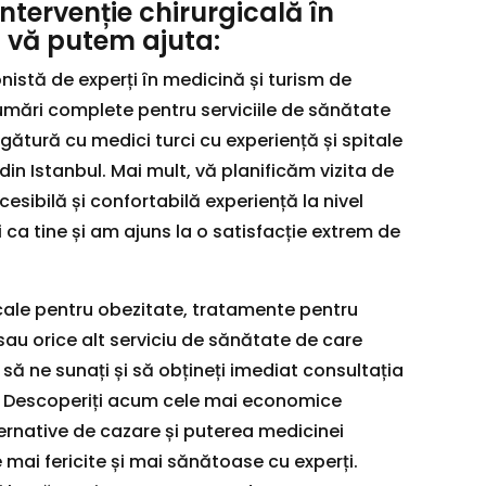
intervenție chirurgicală în
 vă putem ajuta:
istă de experți în medicină și turism de
umări complete pentru serviciile de sănătate
gătură cu medici turci cu experiență și spitale
 din Istanbul. Mai mult, vă planificăm vizita de
esibilă și confortabilă experiență la nivel
 ca tine și am ajuns la o satisfacție extrem de
gicale pentru obezitate, tratamente pentru
o sau orice alt serviciu de sănătate de care
 să ne sunați și să obțineți imediat consultația
 Descoperiți acum cele mai economice
ternative de cazare și puterea medicinei
e mai fericite și mai sănătoase cu experți.