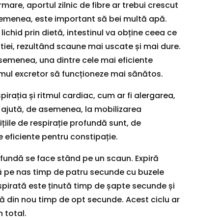
urmare, aportul zilnic de fibre ar trebui crescut
emenea, este important să bei multă apă.
lichid prin dietă, intestinul va obține ceea ce
tiei, rezultând scaune mai uscate și mai dure.
e asemenea, una dintre cele mai eficiente
emul excretor să funcționeze mai sănătos.
pirația și ritmul cardiac, cum ar fi alergarea,
l, ajută, de asemenea, la mobilizarea
ițiile de respirație profundă sunt, de
e eficiente pentru constipație.
rofundă se face stând pe un scaun. Expiră
ră pe nas timp de patru secunde cu buzele
nspirată este ținută timp de șapte secunde și
ă din nou timp de opt secunde. Acest ciclu ar
n total.