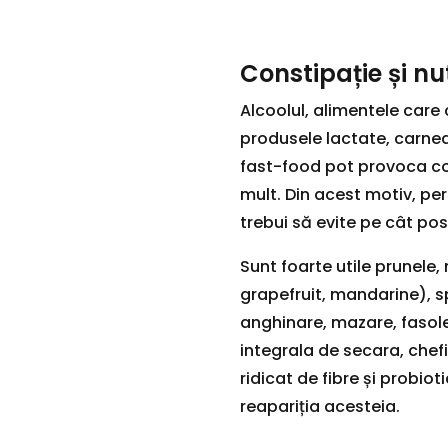
Constipație și nut
Alcoolul, alimentele care 
produsele lactate, carnea
fast-food pot provoca c
mult. Din acest motiv, per
trebui să evite pe cât pos
Sunt foarte utile prunele,
grapefruit, mandarine), sp
anghinare, mazare, fasole,
integrala de secara, chefi
ridicat de fibre și probiot
reapariția acesteia.