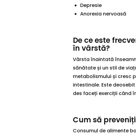
Depresie
Anorexia nervoasă
De ce este frecv
în vârstă?
Vârsta înaintată înseamnă
sănătate și un stil de via
metabolismului și cresc p
intestinale. Este deosebi
des faceți exerciții când î
Cum să preveniți
Consumul de alimente bog