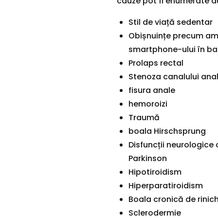
cauze pot fi enumerate 
Stil de viață sedentar
Obișnuințe precum amân
smartphone-ului în ba
Prolaps rectal
Stenoza canalului ana
fisura anale
hemoroizi
Traumă
boala Hirschsprung
Disfuncții neurologice 
Parkinson
Hipotiroidism
Hiperparatiroidism
Boala cronică de rinich
Sclerodermie