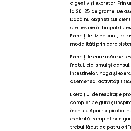
digestiv și excretor. Prin 
la 20-25 de grame. De as
Dacă nu obțineți suficient 
are nevoie în timpul diges
Exercițiile fizice sunt, d
modalități prin care sist
Exercițiile care măresc res
înotul, ciclismul și dansu
intestinelor. Yoga și exerc
asemenea, activități fizic
Exercițiul de respirație p
complet pe gură și inspi
închise. Apoi respirația i
expirată complet prin gur
trebui făcut de patru ori î