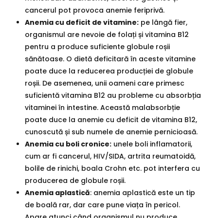
cancerul pot provoca anemie feriprivă.
Anemia cu deficit de vitamine:
pe lângă fier,
organismul are nevoie de folați și vitamina B12
pentru a produce suficiente globule roșii
sănătoase. O dietă deficitară în aceste vitamine
poate duce la reducerea producției de globule
roșii. De asemenea, unii oameni care primesc
suficientă vitamina B12 au probleme cu absorbția
vitaminei în intestine. Această malabsorbție
poate duce la anemie cu deficit de vitamina B12,
cunoscută și sub numele de anemie pernicioasă.
Anemia cu boli cronice:
unele boli inflamatorii,
cum ar fi cancerul, HIV/SIDA, artrita reumatoidă,
bolile de rinichi, boala Crohn etc. pot interfera cu
producerea de globule roșii.
Anemia aplastică
: anemia aplastică este un tip
de boală rar, dar care pune viața în pericol.
Apare atunci când organismul nu produce