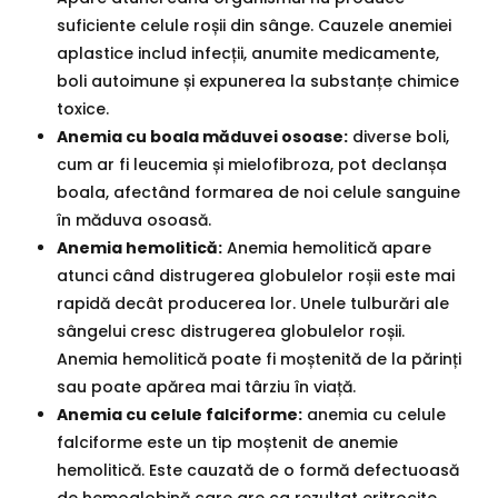
suficiente celule roșii din sânge. Cauzele anemiei
aplastice includ infecții, anumite medicamente,
boli autoimune și expunerea la substanțe chimice
toxice.
Anemia cu boala măduvei osoase:
diverse boli,
cum ar fi leucemia și mielofibroza, pot declanșa
boala, afectând formarea de noi celule sanguine
în măduva osoasă.
Anemia hemolitică:
Anemia hemolitică apare
atunci când distrugerea globulelor roșii este mai
rapidă decât producerea lor. Unele tulburări ale
sângelui cresc distrugerea globulelor roșii.
Anemia hemolitică poate fi moștenită de la părinți
sau poate apărea mai târziu în viață.
Anemia cu celule falciforme:
anemia cu celule
falciforme este un tip moștenit de anemie
hemolitică. Este cauzată de o formă defectuoasă