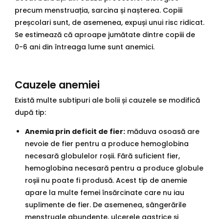
precum menstruația, sarcina și nașterea. Copiii
preșcolari sunt, de asemenea, expuși unui risc ridicat.
Se estimează că aproape jumătate dintre copiii de
0-6 ani din întreaga lume sunt anemici.
Cauzele anemiei
Există multe subtipuri ale bolii și cauzele se modifică
după tip:
Anemia prin deficit de fier:
măduva osoasă are
nevoie de fier pentru a produce hemoglobina
necesară globulelor roșii. Fără suficient fier,
hemoglobina necesară pentru a produce globule
roșii nu poate fi produsă. Acest tip de anemie
apare la multe femei însărcinate care nu iau
suplimente de fier. De asemenea, sângerările
menstruale abundente, ulcerele gastrice și