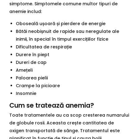
simptome. Simptomele comune multor tipuri de
anemie includ:
Oboseală ușoară și pierdere de energie
Bătăi neobișnuit de rapide sau neregulate ale
inimii, în special în timpul exercițiilor fizice
Dificultatea de respirație
Durere în piept
Dureri de cap
Amețeli
Paloarea pielii
Crampe la picioare
Insomnie
Cum se tratează anemia?
Toate tratamentele au ca scop cresterea numarului
de globule rosii. Aceasta crește cantitatea de
oxigen transportată de sânge. Tratamentul este
planificat în funcție de tipul și cauza bolii.