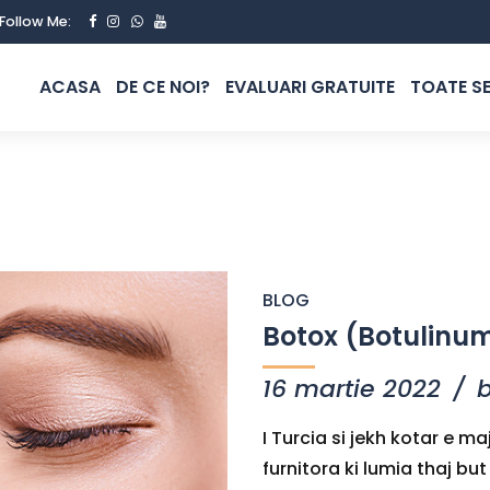
Follow Me:
ACASA
DE CE NOI?
EVALUARI GRATUITE
TOATE SE
BLOG
Botox (Botulinum
16 martie 2022
I Turcia si jekh kotar e
furnitora ki lumia thaj bu