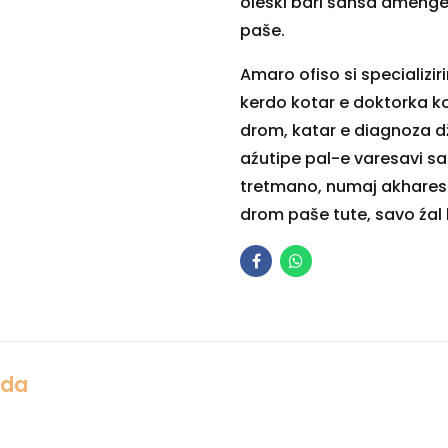
oleski bari šansa ameng
paše.
Amaro ofiso si specializir
kerdo kotar e doktorka k
drom, katar e diagnoza dž
aźutipe pal-e varesavi sa
tretmano, numaj akhares
drom paše tute, savo źal 
Ada