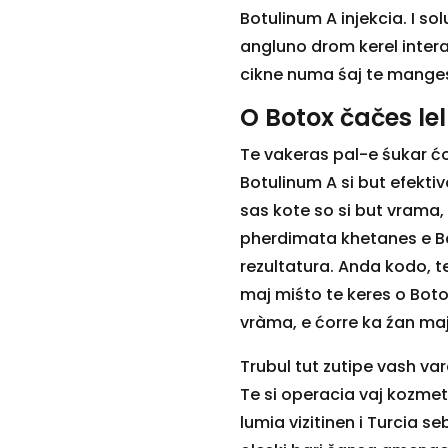
Botulinum A injekcia. I so
angluno drom kerel intera
cikne numa śaj te manges
O Botox čačes lel
Te vakeras pal-e śukar ćo
Botulinum A si but efektiv
sas kote so si but vrama,
pherdimata khetanes e Bo
rezultatura. Anda kodo, t
maj miśto te keres o Bot
vràma, e ćorre ka źan maj
Trubul tut zutipe vash va
Te si operacia vaj kozme
lumia vizitinen i Turcia s