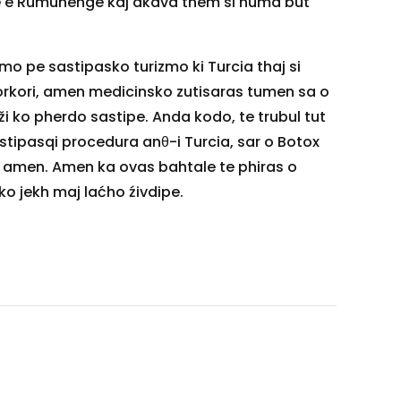
e e Rumunenge kaj akava them si numa but
imo pe sastipasko turizmo ki Turcia thaj si
orkori, amen medicinsko zutisaras tumen sa o
i ko pherdo sastipe. Anda kodo, te trubul tut
stipasqi procedura anθ-i Turcia, sar o Botox
 amen. Amen ka ovas bahtale te phiras o
ko jekh maj laćho źivdipe.