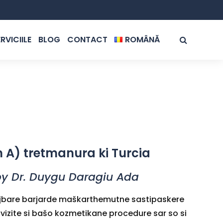
RVICIILE
BLOG
CONTACT
ROMÂNĂ
ROMÂNĂ
ENGLISH
 A) tretmanura ki Turcia
by Dr. Duygu Daragiu Ada
 majbare barjarde maškarthemutne sastipaskere
t vizite si bašo kozmetikane procedure sar so si