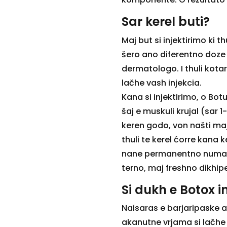
Sar kerel buti?
Maj but si injektirimo ki t
šero ano diferentno doze
dermatologo. I thuli kotar
lačhe vash injekcia.
Kana si injektirimo, o Bo
šaj e muskuli krujal (sar 
keren godo, von našti maj 
thuli te kerel ćorre kana 
nane permanentno numa a
terno, maj freshno dikhi
Si dukh e Botox i
Naisaras e barjaripaske a
akanutne vrjama si lačhe 