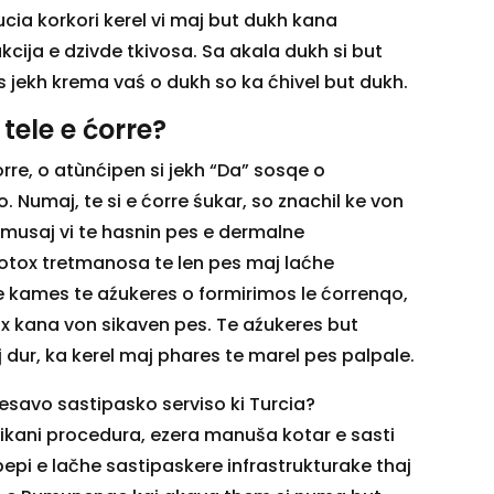
lucia korkori kerel vi maj but dukh kana
kcija e dzivde tkivosa. Sa akala dukh si but
 jekh krema vaś o dukh so ka ćhivel but dukh.
 tele e ćorre?
rre, o atùnćipen si jekh “Da” sosqe o
o. Numaj, te si e ćorre śukar, so znachil ke von
 musaj vi te hasnin pes e dermalne
tox tretmanosa te len pes maj laćhe
e kames te aźukeres o formirimos le ćorrenqo,
ox kana von sikaven pes. Te aźukeres but
 dur, ka kerel maj phares te marel pes palpale.
resavo sastipasko serviso ki Turcia?
tikani procedura, ezera manuša kotar e sasti
ebepi e lačhe sastipaskere infrastrukturake thaj