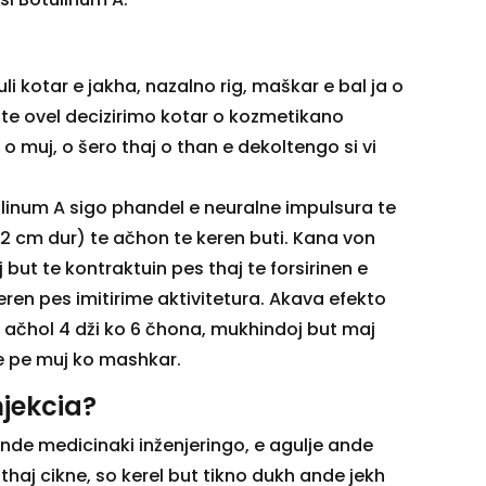
huli kotar e jakha, nazalno rig, maškar e bal ja o
 te ovel decizirimo kotar o kozmetikano
 o muj, o šero thaj o than e dekoltengo si vi
tulinum A sigo phandel e neuralne impulsura te
1-2 cm dur) te ačhon te keren buti. Kana von
but te kontraktuin pes thaj te forsirinen e
keren pes imitirime aktivitetura. Akava efekto
čhol 4 dži ko 6 čhona, mukhindoj but maj
pe pe muj ko mashkar.
njekcia?
nde medicinaki inženjeringo, e agulje ande
thaj cikne, so kerel but tikno dukh ande jekh