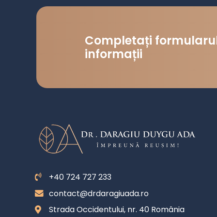
Completați formularul
informații
+40 724 727 233
contact@drdaragiuada.ro
Strada Occidentului, nr. 40 România