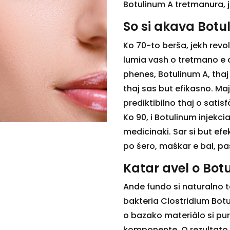
Botulinum A tretmanura, j
So si akava Botu
Ko 70-to berša, jekh revol
lumia vash o tretmano e c
phenes, Botulinum A, thaj
thaj sas but efikasno. Ma
prediktibilno thaj o sati
Ko 90, i Botulinum injekci
medicinaki. Sar si but efe
po śero, maśkar e bal, pa
Katar avel o Bot
Ande fundo si naturalno to
bakteria Clostridium Botul
o bazako materiàlo si pur
komponente. O rezultato 