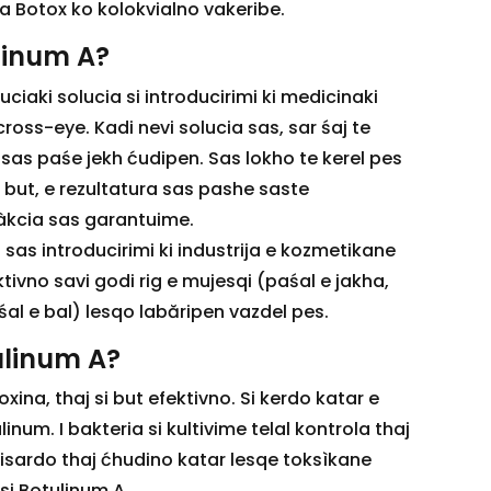
a Botox ko kolokvialno vakeribe.
linum A?
uciaki solucia si introducirimi ki medicinaki
ross-eye. Kadi nevi solucia sas, sar śaj te
 sas paśe jekh ćudipen. Sas lokho te kerel pes
j but, e rezultatura sas pashe saste
sfàkcia sas garantuime.
a sas introducirimi ki industrija e kozmetikane
ktivno savi godi rig e mujesqi (paśal e jakha,
śal e bal) lesqo labăripen vazdel pes.
ulinum A?
xina, thaj si but efektivno. Si kerdo katar e
inum. I bakteria si kultivime telal kontrola thaj
isardo thaj ćhudino katar lesqe toksìkane
si Botulinum A.