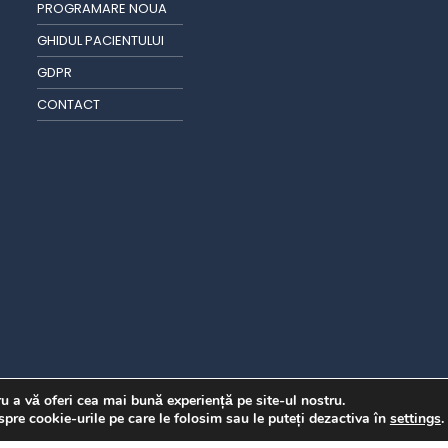
PROGRAMARE NOUA
GHIDUL PACIENTULUI
GDPR
CONTACT
u a vă oferi cea mai bună experiență pe site-ul nostru.
spre cookie-urile pe care le folosim sau le puteți dezactiva în
settings
.