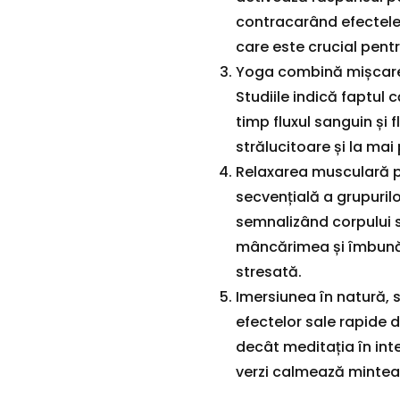
contracarând efectele
care este crucial pentr
Yoga combină mișcarea 
Studiile indică faptul 
timp fluxul sanguin și f
strălucitoare și la mai 
Relaxarea musculară p
secvențială a grupuril
semnalizând corpului s
mâncărimea și îmbunăt
stresată.
Imersiunea în natură, 
efectelor sale rapide 
decât meditația în inte
verzi calmează mintea 