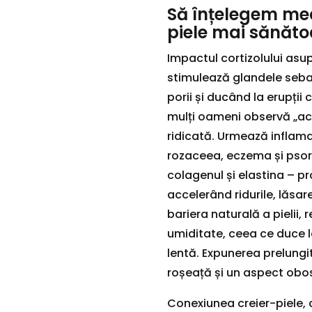
Să înțelegem mec
piele mai sănăt
Impactul cortizolului asupr
stimulează glandele seb
porii și ducând la erupții
mulți oameni observă „ac
ridicată. Urmează inflam
rozaceea, eczema și psor
colagenul și elastina – pro
accelerând ridurile, lăsare
bariera naturală a pielii,
umiditate, ceea ce duce l
lentă. Expunerea prelungi
roșeață și un aspect obos
Conexiunea creier-piele,