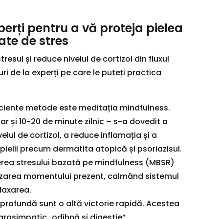
xperți pentru a vă proteja pielea
te de stres
tresul și reduce nivelul de cortizol din fluxul
ri de la experți pe care le puteți practica
iciente metode este meditația mindfulness.
ar și 10-20 de minute zilnic – s-a dovedit a
elul de cortizol, a reduce inflamația și a
pielii precum dermatita atopică și psoriazisul.
rea stresului bazată pe mindfulness (MBSR)
izarea momentului prezent, calmând sistemul
laxarea.
ie profundă sunt o altă victorie rapidă. Acestea
rasimpatic „odihnă și digestie”,