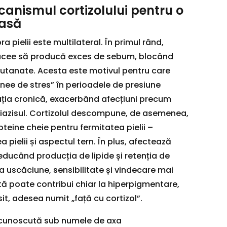
anismul cortizolului pentru o
oasă
a pielii este multilateral. În primul rând,
acee să producă exces de sebum, blocând
 cutanate. Acesta este motivul pentru care
nee de stres” în perioadele de presiune
ația cronică, exacerbând afecțiuni precum
iazisul. Cortizolul descompune, de asemenea,
teine ​​cheie pentru fermitatea pielii –
a pielii și aspectul tern. În plus, afectează
 reducând producția de lipide și retenția de
a uscăciune, sensibilitate și vindecare mai
tă poate contribui chiar la hiperpigmentare,
it, adesea numit „față cu cortizol”.
 cunoscută sub numele de axa