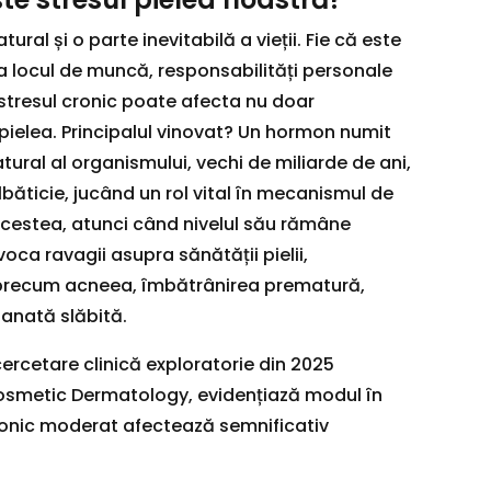
ural și o parte inevitabilă a vieții. Fie că este
a locul de muncă, responsabilități personale
 stresul cronic poate afecta nu doar
 pielea. Principalul vinovat? Un hormon numit
atural al organismului, vechi de miliarde de ani,
lbăticie, jucând un rol vital în mecanismul de
acestea, atunci când nivelul său rămâne
voca ravagii asupra sănătății pielii,
 precum acneea, îmbătrânirea prematură,
tanată slăbită.
 cercetare clinică exploratorie din 2025
Cosmetic Dermatology, evidențiază modul în
cronic moderat afectează semnificativ