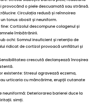
 și provocând o piele descuamată sau strânsă.
trălucire: Circulația redusă și reînnoirea
 un tonus obosit și neuniform.
ii fine: Cortizolul descompune colagenul și
emnele îmbătrânirii.
ub ochi: Somnul insuficient și retenția de
ului ridicat de cortizol provoacă umflături și
 Sensibilitatea crescută declanșează înroșirea
stentă.
lor existente: Stresul agravează eczema,
sau urticaria cu mâncărime, erupții cutanate
e neuniformă: Deteriorarea barierei duce la
itații. simți.