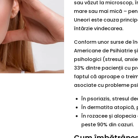
sau văzut la microscop, 
mare sau mai mică – pent
Uneori este cauza principa
întârzie vindecarea.
Conform unor surse de înc
Americane de Psihiatrie și
psihologici (stresul, anxi
33% dintre pacienții cu pr
faptul că aproape o treim
asociate cu probleme psih
În psoriazis, stresul 
În dermatita atopică, 
În rozacee și alopecia 
peste 90% din cazuri.
Cum îmbătrâneșt