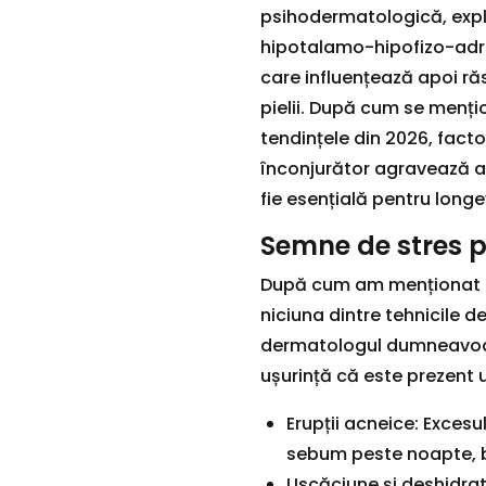
psihodermatologică, expl
hipotalamo-hipofizo-adre
care influențează apoi răs
pielii. După cum se menți
tendințele din 2026, facto
înconjurător agravează ac
fie esențială pentru longe
Semne de stres p
După cum am menționat ant
niciuna dintre tehnicile
dermatologul dumneavoas
ușurință că este prezent u
Erupții acneice: Excesu
sebum peste noapte, bl
Uscăciune și deshidrata