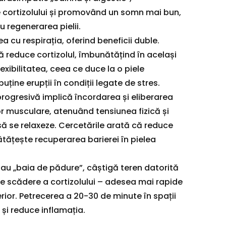
 cortizolului și promovând un somn mai bun,
u regenerarea pielii.
cu respirația, oferind beneficii duble.
că reduce cortizolul, îmbunătățind în același
lexibilitatea, ceea ce duce la o piele
puține erupții în condiții legate de stres.
rogresivă implică încordarea și eliberarea
or musculare, atenuând tensiunea fizică și
ă se relaxeze. Cercetările arată că reduce
ățește recuperarea barierei în pielea
sau „baia de pădure”, câștigă teren datorită
de scădere a cortizolului – adesea mai rapide
rior. Petrecerea a 20-30 de minute în spații
și reduce inflamația.