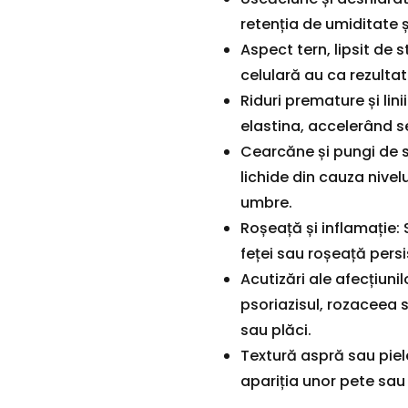
retenția de umiditate
Aspect tern, lipsit de s
celulară au ca rezultat
Riduri premature și lin
elastina, accelerând s
Cearcăne și pungi de s
lichide din cauza nivel
umbre.
Roșeață și inflamație:
feței sau roșeață persi
Acutizări ale afecțiuni
psoriazisul, rozaceea 
sau plăci.
Textură aspră sau piel
apariția unor pete sau ir