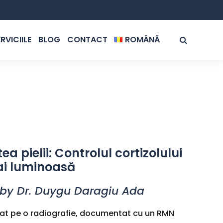
RVICIILE
BLOG
CONTACT
ROMÂNĂ
ROMÂNĂ
ENGLISH
ea pielii: Controlul cortizolului
ai luminoasă
by Dr. Duygu Daragiu Ada
ctat pe o radiografie, documentat cu un RMN