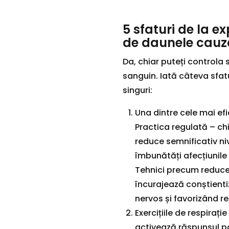
5 sfaturi de la e
de daunele cauza
Da, chiar puteți controla s
sanguin. Iată câteva sfatu
singuri:
Una dintre cele mai ef
Practica regulată – chi
reduce semnificativ niv
îmbunătăți afecțiunile 
Tehnici precum reduce
încurajează conștient
nervos și favorizând re
Exercițiile de respiraț
activează răspunsul pa