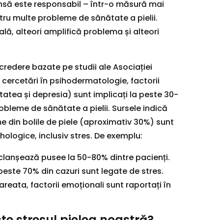
însă este responsabil – într-o măsură mai
ru multe probleme de sănătate a pielii.
lă, alteori amplifică problema și alteori
redere bazate pe studii ale Asociației
 cercetări în psihodermatologie, factorii
etatea și depresia) sunt implicați la peste 30-
obleme de sănătate a pielii. Sursele indică
e din bolile de piele (aproximativ 30%) sunt
ologice, inclusiv stres. De exemplu:
declanșează pusee la 50-80% dintre pacienți.
peste 70% din cazuri sunt legate de stres.
areata, factorii emoționali sunt raportați în
e stresul pielea noastră?