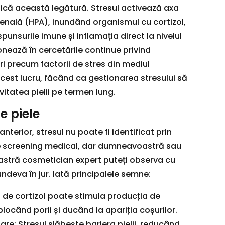
ică această legătură. Stresul activează axa
nală (HPA), inundând organismul cu cortizol,
punsurile imune și inflamația direct la nivelul
onează în cercetările continue privind
ri precum factorii de stres din mediul
est lucru, făcând ca gestionarea stresului să
vitatea pielii pe termen lung.
e piele
erior, stresul nu poate fi identificat prin
 de screening medical, dar dumneavoastră sau
tră cosmetician expert puteți observa cu
ndeva în jur. Iată principalele semne:
l de cortizol poate stimula producția de
ocând porii și ducând la apariția coșurilor.
re: Stresul slăbește bariera pielii, reducând