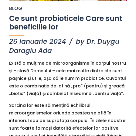
BLOG
Ce sunt probioticele Care sunt
beneficiile lor
26 ianuarie 2024
by Dr. Duygu
Daragiu Ada
Există o mulțime de microorganisme în corpul nostru
și – slavă Domnului – cele mai multe dintre ele sunt
pașnice și utile, așa că le numim probiotice. Cuvântul
este o combinație de latină „pro” (pentru) și greacă
„biotic” (viață) și combinat înseamnă „pentru viață”.
Sarcina lor este să mențină echilibrul
microorganismelor oriunde acestea se află în
interiorul sau pe suprafața corpului. În zilele noastre
sunt foarte faimoși datorită efectelor lor pozitive
asupra digestiei, imunității, dispoziției și vieții fizice în