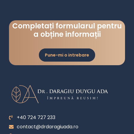
Completați formularul pentru
a obține informații
Pune-mi o intrebare
+40 724 727 233
contact@drdaragiuada.ro