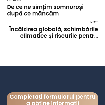
PREVIOUS
De ce ne simțim somnoroși
după ce mâncăm
NEXT
Încălzirea globală, schimbările
climatice și riscurile pentru
sănătate în viitor
Completați formularul pentru
a obține informații