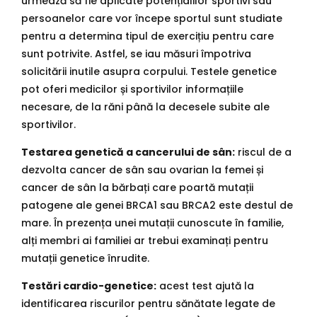
urmează să fie aplicate potențialilor sportivi sau
persoanelor care vor începe sportul sunt studiate
pentru a determina tipul de exercițiu pentru care
sunt potrivite. Astfel, se iau măsuri împotriva
solicitării inutile asupra corpului. Testele genetice
pot oferi medicilor și sportivilor informațiile
necesare, de la răni până la decesele subite ale
sportivilor.
Testarea genetică a cancerului de sân:
riscul de a
dezvolta cancer de sân sau ovarian la femei și
cancer de sân la bărbați care poartă mutații
patogene ale genei BRCA1 sau BRCA2 este destul de
mare. În prezența unei mutații cunoscute în familie,
alți membri ai familiei ar trebui examinați pentru
mutații genetice înrudite.
Testări cardio-genetice:
acest test ajută la
identificarea riscurilor pentru sănătate legate de