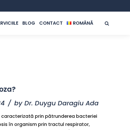
RVICIILE
BLOG
CONTACT
ROMÂNĂ
ROMÂNĂ
ENGLISH
loza?
24
by Dr. Duygu Daragiu Ada
 caracterizată prin pătrunderea bacteriei
s în organism prin tractul respirator,