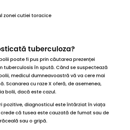
ul zonei cutiei toracice
sticată tuberculoza?
 bolii poate fi pus prin căutarea prezenței
m tuberculosis în spută. Când se suspectează
 bolii, medicul dumneavoastră vă va cere mai
ică. Scanarea cu raze X oferă, de asemenea,
a bolii, dacă este cazul.
i pozitive, diagnosticul este întârziat în viața
 crede că tusea este cauzată de fumat sau de
răceală sau o gripă.