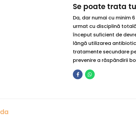
Se poate trata t
Da, dar numai cu minim 6 
urmat cu disciplină total
început suficient de dev
lângă utilizarea antibioti
tratamente secundare pent
prevenire a răspândirii bol
Ada