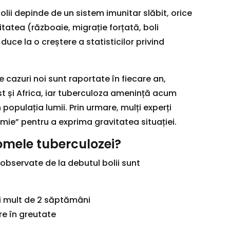
ii depinde de un sistem imunitar slăbit, orice
tatea (războaie, migrație forțată, boli
ce la o creștere a statisticilor privind
 cazuri noi sunt raportate în fiecare an,
st și Africa, iar tuberculoza amenință acum
populația lumii. Prin urmare, mulți experți
ie” pentru a exprima gravitatea situației.
omele tuberculozei?
bservate de la debutul bolii sunt
i mult de 2 săptămâni
re în greutate