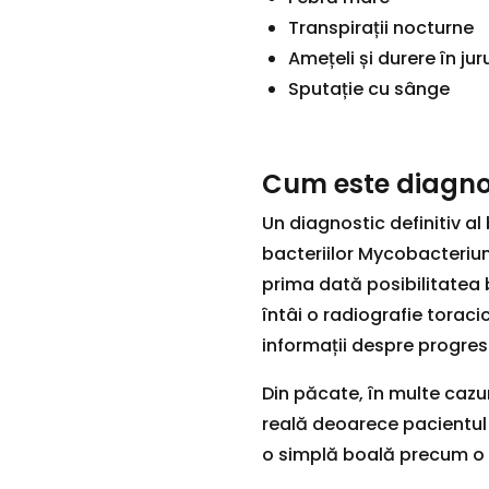
Transpirații nocturne
Amețeli și durere în jur
Sputație cu sânge
Cum este diagno
Un diagnostic definitiv al
bacteriilor Mycobacteriu
prima dată posibilitatea
întâi o radiografie torac
informații despre progresi
Din păcate, în multe cazur
reală deoarece pacientul
o simplă boală precum o 