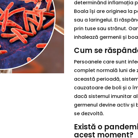
determinând inflamația pe
Boala își are originea la 
sau a laringelui. Ei răspâ
prin tuse sau strănut. Oa
inhalează germenii și bo
Cum se răspânde
Persoanele care sunt infe
complet normală luni de z
această perioadă, sistemu
cauzatoare de boli și o î
dacă sistemul imunitar al 
germenul devine activ și 
se dezvoltă.
Există o pandemi
acest moment?