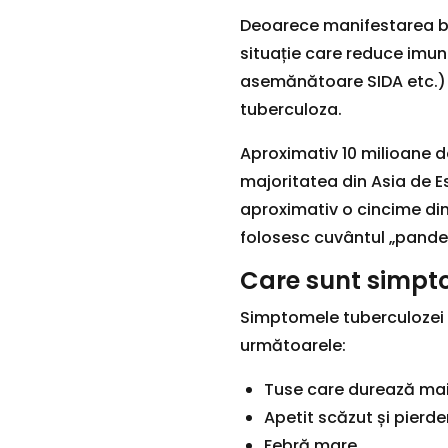
Deoarece manifestarea bol
situație care reduce imuni
asemănătoare SIDA etc.) du
tuberculoza.
Aproximativ 10 milioane de
majoritatea din Asia de E
aproximativ o cincime din 
folosesc cuvântul „pandem
Care sunt simpt
Simptomele tuberculozei o
următoarele:
Tuse care durează ma
Apetit scăzut și pierde
Febră mare