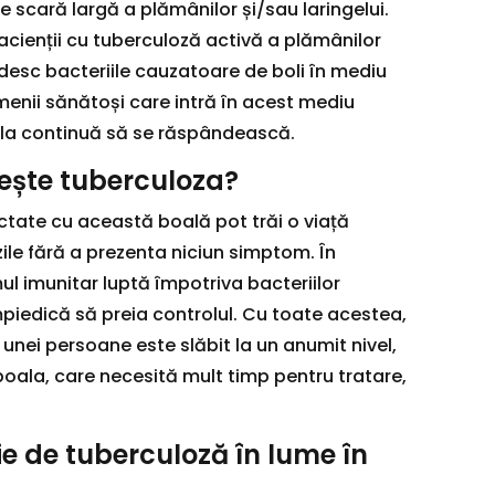
 scară largă a plămânilor și/sau laringelui.
pacienții cu tuberculoză activă a plămânilor
ndesc bacteriile cauzatoare de boli în mediu
menii sănătoși care intră în acest mediu
ala continuă să se răspândească.
ște tuberculoza?
ctate cu această boală pot trăi o viață
ile fără a prezenta niciun simptom. În
l imunitar luptă împotriva bacteriilor
mpiedică să preia controlul. Cu toate acestea,
unei persoane este slăbit la un anumit nivel,
boala, care necesită mult timp pentru tratare,
e de tuberculoză în lume în