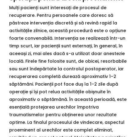
Mulți pacienți sunt interesați de procesul de
recuperare. Pentru persoanele care doresc să
păstreze intervenția discretă și să revină rapid la
activitățile zilnice, această procedură este o opțiune
foarte convenabilă. Intervenția se realizează într-un
timp scurt, iar pacienții sunt externați, în general, în
aceeași zi, mai ales dacă s-a utilizat doar anestezie
locală. Firele fine folosite sunt, de obicei, resorbabile
sau sunt îndepărtate la controlul postoperator, iar
recuperarea completă durează aproximativ 1–2
săptămâni. Pacienții pot face duș la 1–2 zile după
operație și își pot relua activitățile obișnuite în
aproximativ o săptămână. În această perioadă, este
esențială protejarea urechilor împotriva
traumatismelor pentru obținerea unor rezultate
optime. La finalul procesului de vindecare, aspectul
proeminent al urechilor este complet eliminat,