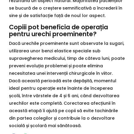
rezultând un aspect natural. Majoritatea pacienților
se bucură de o creștere semnificativă a încrederii în
sine și de satisfacție față de noul lor aspect.
Copiii pot beneficia de operația
pentru urechi proeminente?
Dacă urechile proeminente sunt observate la sugari,
utilizarea unor benzi elastice speciale sub
supravegherea medicului, timp de câteva luni, poate
preveni evoluția problemei și poate elimina
necesitatea unei intervenții chirurgicale în viitor.
Dacă această perioadă este depășită, momentul
ideal pentru operație este înainte de începerea
școlii, între vârstele de 4 și 6 ani, când dezvoltarea
urechilor este completă. Corectarea afecțiunii în
această etapă îi ajută pe copii să evite tachinările
din partea colegilor și contribuie la o dezvoltare
socială și școlară mai sănătoasă.