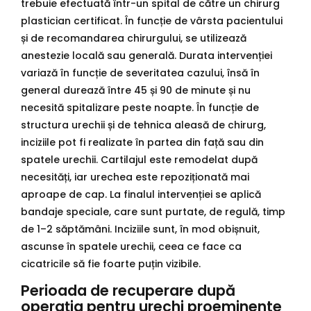
trebuie efectuată într-un spital de către un chirurg
plastician certificat. În funcție de vârsta pacientului
și de recomandarea chirurgului, se utilizează
anestezie locală sau generală. Durata intervenției
variază în funcție de severitatea cazului, însă în
general durează între 45 și 90 de minute și nu
necesită spitalizare peste noapte. În funcție de
structura urechii și de tehnica aleasă de chirurg,
inciziile pot fi realizate în partea din față sau din
spatele urechii. Cartilajul este remodelat după
necesități, iar urechea este repoziționată mai
aproape de cap. La finalul intervenției se aplică
bandaje speciale, care sunt purtate, de regulă, timp
de 1–2 săptămâni. Inciziile sunt, în mod obișnuit,
ascunse în spatele urechii, ceea ce face ca
cicatricile să fie foarte puțin vizibile.
Perioada de recuperare după
operația pentru urechi proeminente