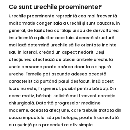
Ce sunt urechile proeminente?
Urechile proeminente reprezintă cea mai frecventă
malformație congenitală a urechii și sunt cauzate, în
general, de laxitatea cartilajului sau de dezvoltarea
insuficientă a pliurilor acestuia. Această structură
mai laxă determină urechile să fie orientate înainte
sau în lateral, creând un aspect nedorit. Deși
afecțiunea afectează de obicei ambele urechi, la
unele persoane poate apărea doar la o singură
ureche. Femeile pot ascunde adesea această
caracteristică purtând părul desfăcut, însă acest
lucru nu este, în general, posibil pentru bărbați. Din
acest motiv, bărbații solicită mai frecvent corecția
chirurgicală. Datorită progreselor medicinei
moderne, această afecțiune, care trebuie tratată din
cauza impactului său psihologic, poate fi corectată
cu ușurință prin proceduri relativ simple.