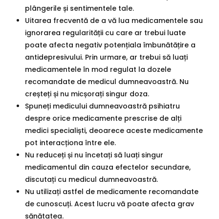
plângerile și sentimentele tale.
Uitarea frecventă de a vă lua medicamentele sau
ignorarea regularității cu care ar trebui luate
poate afecta negativ potențiala îmbunătățire a
antidepresivului. Prin urmare, ar trebui să luați
medicamentele în mod regulat la dozele
recomandate de medicul dumneavoastră. Nu
creșteți și nu micșorați singur doza.
Spuneți medicului dumneavoastră psihiatru
despre orice medicamente prescrise de alți
medici specialiști, deoarece aceste medicamente
pot interacționa între ele.
Nu reduceți și nu încetați să luați singur
medicamentul din cauza efectelor secundare,
discutați cu medicul dumneavoastră.
Nu utilizați astfel de medicamente recomandate
de cunoscuți. Acest lucru vă poate afecta grav
sănătatea.