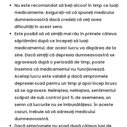
Nu este recomandat să beți alcool în timp ce luați
medicamente. Asigurați-vă că spuneți medicului
dumneavoastră dacă credeți că veți avea
dificultăți în acest sens.
Este posibil să vă simțiți mai rău în primele câteva
săptămâni după ce începeți să luați
medicamentul, dar acest lucru va dispărea de la
sine. Dacă simțiți că depresia dumneavoastră se
agravează după o perioadă de timp, poate
însemna că medicamentul nu funcționează.
Același lucru este valabil și dacă simptomele
depresiei scad pentru un timp și apoi încep brusc
să se agraveze. Neliniștea, neliniștea, sentimentul
scăpat de sub control pot fi, de asemenea, un
semn că lucrurile nu se îmbunătățesc. În aceste
cazuri, trebuie să vă adresați medicului
dumneavoastră.
Dacă simptomele nu scad după câteva luni de